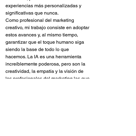
experiencias más personalizadas y 
significativas que nunca.
Como profesional del marketing 
creativo, mi trabajo consiste en adoptar 
estos avances y, al mismo tiempo, 
garantizar que el toque humano siga 
siendo la base de todo lo que 
hacemos. La IA es una herramienta 
increíblemente poderosa, pero son la 
creatividad, la empatía y la visión de 
los profesionales del marketing las que 
seguirán impulsando el éxito.
En conclusión, apenas estamos 
explorando lo que la IA puede hacer 
por la creatividad digital. La clave para 
prosperar en este panorama en 
constante cambio reside en mantener 